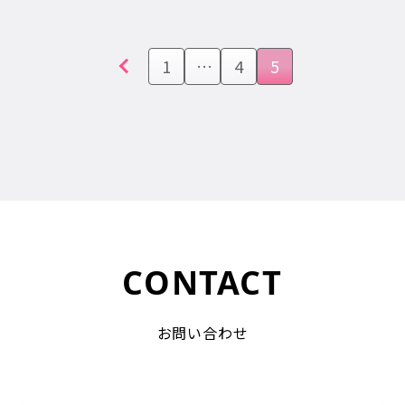
稿
の
前へ
ペ
1
…
4
5
ー
ジ
送
り
CONTACT
お問い合わせ