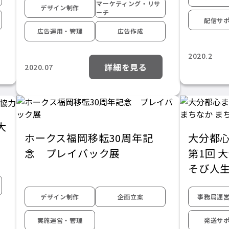
マーケティング・リサ
デザイン制作
ーチ
配信サ
広告運用・管理
広告作成
2020.2
詳細を見る
2020.07
大
ホークス福岡移転30周年記
大分都
念 プレイバック展
第1回 
そび人
デザイン制作
企画立案
事務局運
実施運営・管理
発送サ