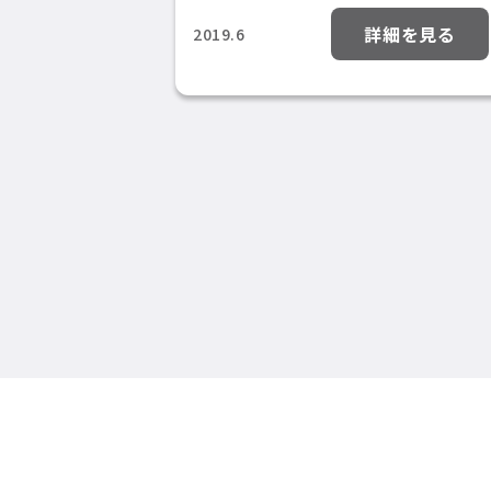
詳細を見る
2019.6
投
稿
の
ペ
ー
ジ
送
り